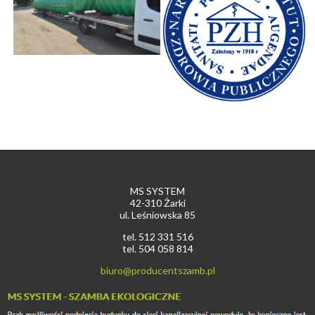
MS SYSTEM
42-310
Żarki
ul.
Leśniowska 85
tel. 512 331 516
tel. 504 058 814
biuro@producentszamb.pl