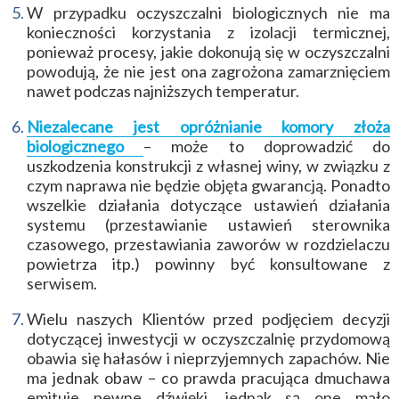
W przypadku oczyszczalni biologicznych nie ma
konieczności korzystania z izolacji termicznej,
ponieważ procesy, jakie dokonują się w oczyszczalni
powodują, że nie jest ona zagrożona zamarznięciem
nawet podczas najniższych temperatur.
Niezalecane jest opróżnianie komory złoża
biologicznego
– może to doprowadzić do
uszkodzenia konstrukcji z własnej winy, w związku z
czym naprawa nie będzie objęta gwarancją. Ponadto
wszelkie działania dotyczące ustawień działania
systemu (przestawianie ustawień sterownika
czasowego, przestawiania zaworów w rozdzielaczu
powietrza itp.) powinny być konsultowane z
serwisem.
Wielu naszych Klientów przed podjęciem decyzji
dotyczącej inwestycji w oczyszczalnię przydomową
obawia się hałasów i nieprzyjemnych zapachów. Nie
ma jednak obaw – co prawda pracująca dmuchawa
emituje pewne dźwięki, jednak są one mało