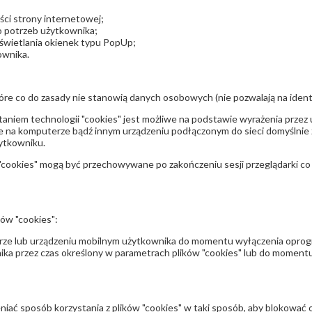
ści strony internetowej;
o potrzeb użytkownika;
yświetlania okienek typu PopUp;
ownika.
 które co do zasady nie stanowią danych osobowych (nie pozwalają na ident
taniem technologii "cookies" jest możliwe na podstawie wyrażenia przez
na komputerze bądź innym urządzeniu podłączonym do sieci domyślnie ze
żytkowniku.
"cookies" mogą być przechowywane po zakończeniu sesji przeglądarki co
ów "cookies":
erze lub urządzeniu mobilnym użytkownika do momentu wyłączenia oprog
nika przez czas określony w parametrach plików "cookies" lub do momentu
ć sposób korzystania z plików "cookies" w taki sposób, aby blokować o