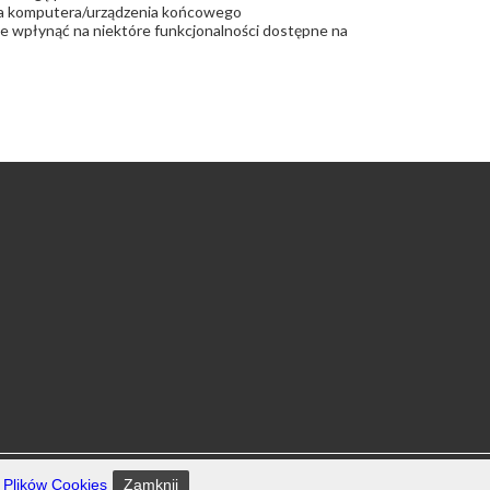
 dla komputera/urządzenia końcowego
że wpłynąć na niektóre funkcjonalności dostępne na
a Plików Cookies
Zamknij