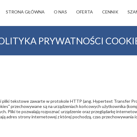
STRONA GŁÓWNA
O NAS
OFERTA
CENNIK
SZA
OLITYKA PRYWATNOŚCI COOKI
ci pliki tekstowe zawarte w protokole HTTP (ang. Hypertext Transfer Pro
ookies" przechowywane są na urządzeniach końcowych użytkownika (komput
ch. Pliki te pozwalają rozpoznać urządzenie oraz przeglądarkę internet
erają adres strony internetowej z której pochodzą, czas przechowywania 