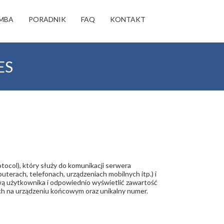
MBA
PORADNIK
FAQ
KONTAKT
ES
tocol), który służy do komunikacji serwera
erach, telefonach, urządzeniach mobilnych itp.) i
ową użytkownika i odpowiednio wyświetlić zawartość
ich na urządzeniu końcowym oraz unikalny numer.