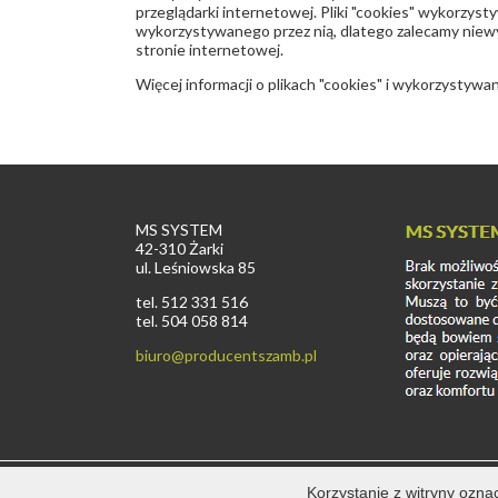
przeglądarki internetowej. Pliki "cookies" wykorzys
wykorzystywanego przez nią, dlatego zalecamy niewy
stronie internetowej.
Więcej informacji o plikach "cookies" i wykorzystywan
MS SYSTEM
42-310
Żarki
ul.
Leśniowska 85
tel. 512 331 516
tel. 504 058 814
biuro@producentszamb.pl
© Copyright 2015 - 2026
MS SYSTEM
/ Odwiedzin : 153166
Korzystanie z witryny ozna
POLITYKA PRYWATNOŚCI COOKIES
|
POLITYKA ZACHOWAN